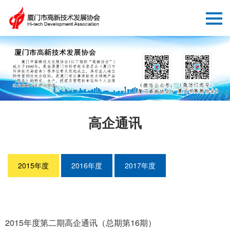
高企通讯
2015年度
2016年度
2017年度
2015年度第二期高企通讯（总期第16期）