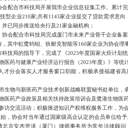
协会配合市科技局开展我市企业信息征集工作。累计完
技型企业210家;共有1143家企业提交了贷款需求意
，并已同步推送给央行及21家金融机构；
。协会配合市科技局完成厦门市未来产业骨干企业备案
业，其中虹鹭钨钼、狄耐克智能等160家企业为协会
市科技局的指导下，完成了《
2023年度国家火炬计划
物医药与健康产业经济运行报告（2023年度）》等统
人才分会落实人才服务窗口职能，积极承接福建省高
市生物与新医药产业技术创新战略联盟秘书处单位，
物医药产业政策及相关扶持政策培训会及鹭港生物医
参访交流活动；积极推进知识产权维权服务工作，为
年开始，协会对当年通过国家级高企认定的会员单位给予
会聘请北京安杰世泽（厦门）律师事务所为常年法律顾